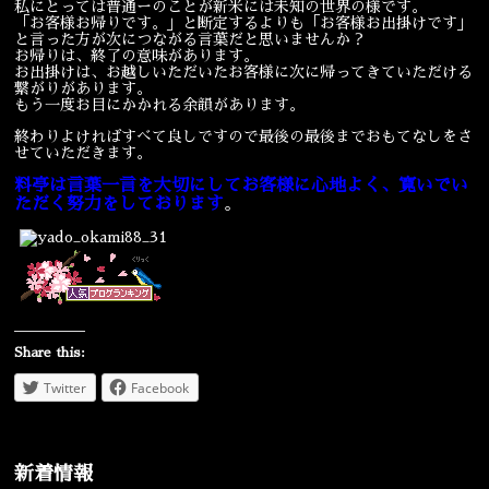
私にとっては普通ーのことが新米には未知の世界の様です。
「お客様お帰りです。」と断定するよりも「お客様お出掛けです」
宴会
ウェディング
と言った方が次につながる言葉だと思いませんか？
お帰りは、終了の意味があります。
お出掛けは、お越しいただいたお客様に次に帰ってきていただける
繋がりがあります。
もう一度お目にかかれる余韻があります。
終わりよければすべて良しですので最後の最後までおもてなしをさ
せていただきます。
料亭は言葉一言を大切にしてお客様に心地よく、寛いでい
ただく努力をしております
。
Share this:
Twitter
Facebook
新着情報