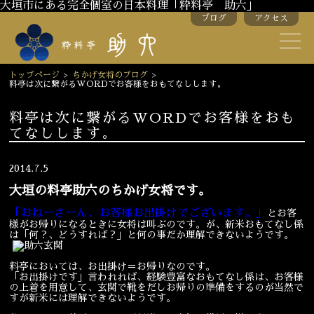
大垣市にある完全個室の日本料理「粋料亭 助六」
ブログ
アクセス
助六の歴史
助六流おもてなし
トップページ
>
ちかげ女将のブログ
>
料亭は次に繋がるWORDでお客様をおもてなしします。
スタッフ紹介
料亭は次に繋がるWORDでお客様をおも
てなしします。
季節のお料理
お弁当
お飲み物
2014.7.5
大垣の料亭助六のちかげ女将です。
「おねーさーん、お客様お出掛けでございます。」
とお客
お部屋のご紹介
会議・舞台のご利用
様がお帰りになるときに女将は叫ぶのです。が、新米おもてなし係
は「何？、どうすれば？」と何の事だか理解できないようです。
結婚式・披露宴
料亭においては、お出掛け＝お帰りなのです。
「お出掛けです」言われれば、経験豊富なおもてなし係は、お客様
の上着を用意して、玄関で靴をだしお帰りの準備をするのが当然で
ご接待
法要
すが新米には理解できないようです。
慶事
お顔合わせ