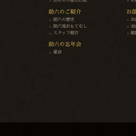
山さんの徒然日記
お
助六のご紹介
お
助六の歴史
お
助六流おもてなし
会
スタッフ紹介
結
助六の忘年会
宴会