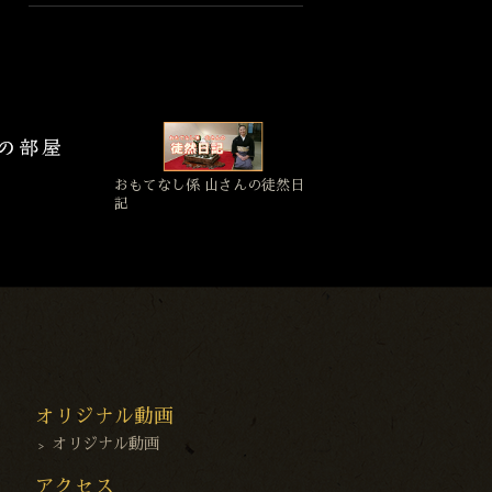
おもてなし係 山さんの徒然日
記
オリジナル動画
オリジナル動画
アクセス