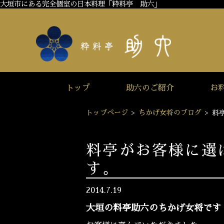
大垣市にある完全個室の日本料理「粋料亭 助六」
トップ
助六のご紹介
お
トップページ
>
ちかげ女将のブログ
>
料
料亭がお客様に選
す。
2014.7.19
大垣の料亭助六のちかげ女将です