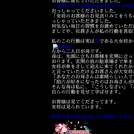
お客様に喜んでいただきました。
「玄関の外でお客様を5分前からお迎
おっしゃってくださいました。
「女将のお客様のお見送りみてをうち
っしゃっていただきました。
何気ない毎日の習慣をお褒めていただ
ましてや、社員さんが私の行動を真似
私のこの行動は実は
母
である大女将か
左から二人目が母です。
母は、先頭に立ちお客様を玄関に立っ
おります。玄関の前の駐車場まで傘を
女将が傘をさして迎えに来てくれたか
と言っていただけるお客さんが大女将
「あなたのお母さんは素晴らしい人で
「助六が好きになったのはお母さんが
そんな母は私に、「こうしなさい」「
自らの行動を見せて学ばせます。
お客様は見てくださってます。
女将は見られています。
料亭の女将は先代からと客様へのおも