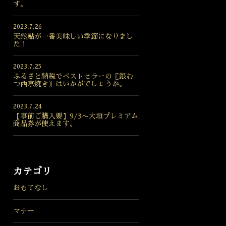
す。
2023.7.26
天然鮎が一番美味しい季節になりまし
た！
2023.7.25
ふるさと納税でベストセラーの〖銀む
つ西京焼き〗はいかがでしょうか。
2023.7.24
【事前ご購入要】9/3〜大垣プレミアム
商品券が使えます。
カテゴリ
おもてなし
マナー