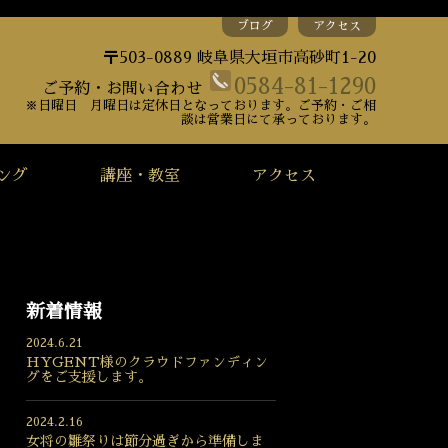
ブログ
アクセス
〒503-0889 岐阜県大垣市高砂町1-20
0584-81-1290
ご予約・お問い合わせ
※日曜日 月曜日は定休日となっております。ご予約・ご相
談は営業日にて承っております。
ング
講座・教室
アクセス
新着情報
2024.6.21
HYGENT様のクラウドファンディン
グをご支援します。
2024.2.16
女将の雛祭りは節分過ぎから準備しま