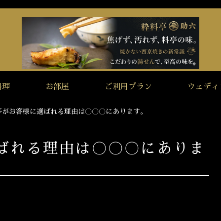
料理
お部屋
ご利用プラン
ウェディ
亭がお客様に選ばれる理由は〇〇〇にあります。
ばれる理由は〇〇〇にありま