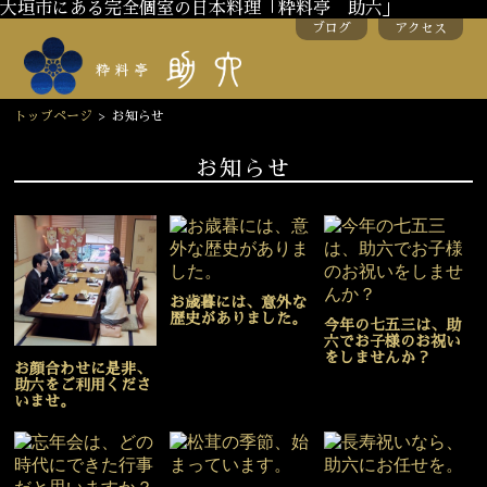
大垣市にある完全個室の日本料理「粋料亭 助六」
ブログ
アクセス
トップページ
>
お知らせ
お知らせ
お歳暮には、意外な
歴史がありました。
今年の七五三は、助
六でお子様のお祝い
をしませんか？
お顔合わせに是非、
助六をご利用くださ
いませ。