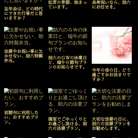
松茸の季節、始まっ
長寿祝いなら、助六
ています。
にお任せを。
忘年会は、どの時代
にできた行事だと思
いますか？
法要やお祝い事に欠
かせない、助六特製
助六のＧＷの休業日
弁当。
と、端午の節句プラ
ンのお知らせです。
今年の母の日、どう
過ごすかお決まりで
すか？
初節句に利用した
い、おすすめプラ
個室でごゆっくりと
大切な法要の日に、
ン。
お過ごし頂ける、助
助六の法要プランを
六の法要プラン。
お勧めします。