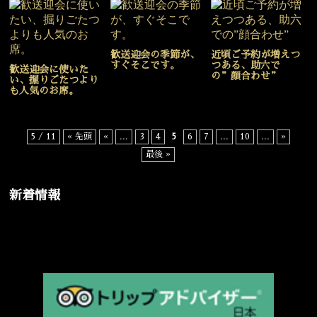
歓送迎会の季節が、
近頃ご予約が増えつ
すぐそこです。
つある、助六で
歓送迎会に使いた
の”顔合わせ”
い、掘りごたつより
も人気のお席。
5 / 11
« 先頭
«
...
3
4
5
6
7
...
10
...
»
最後 »
新着情報