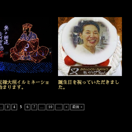
元禄大垣イルミネーショ
誕生日を祝っていただきまし
始まります。
た。
..
3
4
5
6
7
...
10
...
»
最後 »