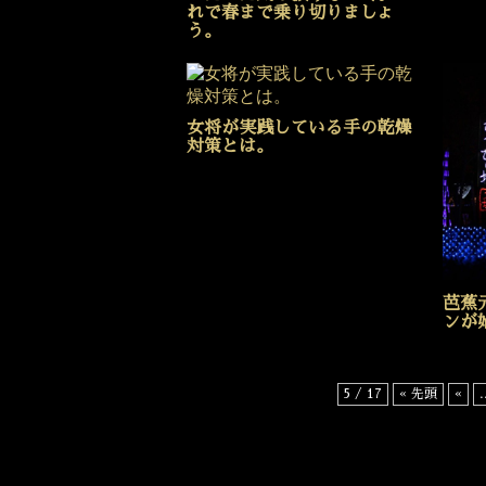
れで春まで乗り切りましょ
う。
女将が実践している手の乾燥
対策とは。
芭蕉
ンが
5 / 17
« 先頭
«
.