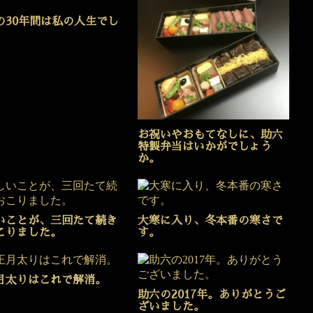
の30年間は私の人生でし
お祝いやおもてなしに、助六
特製弁当はいかがでしょう
か。
いことが、三回たて続き
大寒に入り、冬本番の寒さで
こりました。
す。
月太りはこれで解消。
助六の2017年。ありがとうご
ざいました。