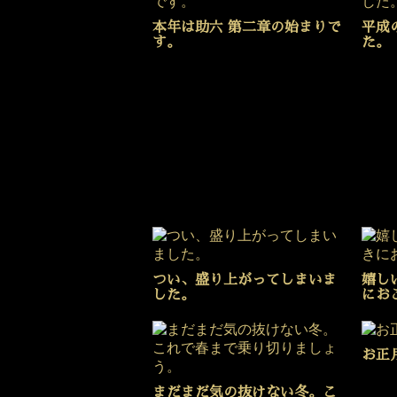
本年は助六 第二章の始まりで
平成
す。
た。
つい、盛り上がってしまいま
嬉し
した。
にお
お正
まだまだ気の抜けない冬。こ