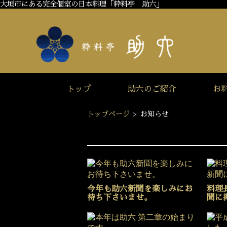
大垣市にある完全個室の日本料理「粋料亭 助六」
トップ
助六のご紹介
お
トップページ
>
お知らせ
今年も助六新聞を楽しみにお
料理
待ち下さいませ。
聞に