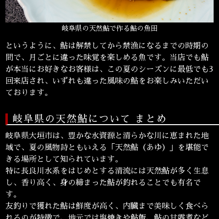
岐阜県の天然鮎で作る鮎の魚田
というように、鮎は解禁してから禁漁になるまでの時期の
間で、月ごとに違った味覚を楽しめる魚です。当店でも鮎
が本当にお好きなお客様は、この夏のシーズンに最低でも3
回来店され、いずれも違った風味の鮎をお楽しみいただい
ております。
岐阜県の天然鮎について まとめ
岐阜県大垣市は、豊かな水資源と清らかな川に恵まれた地
域で、夏の風物詩ともいえる「天然鮎（あゆ）」を堪能で
きる場所として知られています。
特に長良川水系をはじめとする清流には天然鮎が多く生息
し、香り高く、身の締まった鮎が釣れることでも有名で
す。
友釣りで獲れた鮎は鮮度が高く、内臓まで美味しく食べら
れるのが特徴で、地元では塩焼きや鮎飯、鮎の甘露煮など