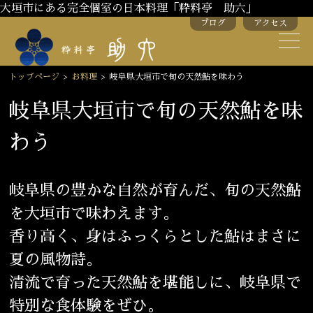
大垣市にある完全個室の日本料理「粋料亭 助六」
ブログ
アクセス
助六の歴史
助六流おもてなし
トップページ
>
お料理
>
岐阜県大垣市で旬の天然鮎を味わう
スタッフ紹介
岐阜県大垣市で旬の天然鮎を味
わう
季節のお料理
お弁当
お飲み物
岐阜県の豊かな自然が育んだ、旬の天然鮎
を大垣市で味わえます。
お部屋のご紹介
会議・舞台のご利用
香り高く、身はふっくらとした鮎はまさに
結婚式・披露宴
夏の風物詩。
清流で育った天然鮎を堪能しに、岐阜県で
ご接待
法要
特別な食体験をぜひ。
慶事
お顔合わせ