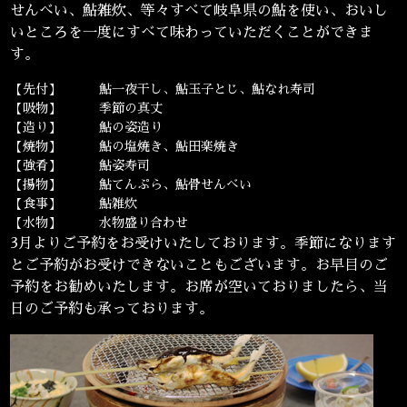
せんべい、鮎雑炊、等々すべて岐阜県の鮎を使い、おいし
いところを一度にすべて味わっていただくことができま
す。
【先付】
鮎一夜干し、鮎玉子とじ、鮎なれ寿司
【吸物】
季節の真丈
【造り】
鮎の姿造り
【焼物】
鮎の塩焼き、鮎田楽焼き
【強肴】
鮎姿寿司
【揚物】
鮎てんぷら、鮎骨せんべい
【食事】
鮎雑炊
【水物】
水物盛り合わせ
3月よりご予約をお受けいたしております。季節になります
とご予約がお受けできないこともございます。お早目のご
予約をお勧めいたします。お席が空いておりましたら、当
日のご予約も承っております。