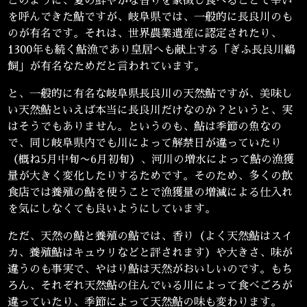
このように、夏の鮮やかな香りを象徴し食べることで幸い
を呼んできた鮎ですが、岐阜県では、一般的に長良川のも
のが有名です。それは、世界農業遺産に認定されたり、
1300年も続く鮎漁であり皇居へも献上する「ぎふ長良川鵜
飼」が有名なためだと言われています。
と、一般的に有名な岐阜県長良川の天然鮎ですが、美味し
い天然鮎といえば本当に長良川だけなのか？というと、実
はそうでもありません。というのも、鮎は季節の魚なの
で、同じ岐阜県内でも川によって解禁日が違っていたり
（概ね5月中旬〜6月初旬）、河川の増水によって鮎の漁獲
量が大きく変化したりするためです。そのため、多くの飲
食店では養殖の鮎を使うことで漁獲量の増減による仕入れ
を気にしなくても良いようにしています。
ただ、天然の鮎と養殖の鮎では、香り（よく天然鮎はスイ
カ、養殖鮎はキュウリなどと評されます）や大きさ、味が
違うのも事実で、やはり鮎は天然がおいしいのです。もち
ろん、それぞれ天然鮎の住んでいる川によって食べごろが
違っていたり、季節によって天然鮎の味も変わります。