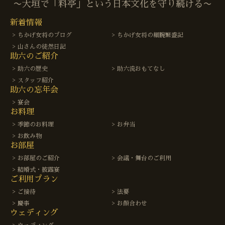
〜大垣で「料亭」という日本文化を守り続ける〜
新着情報
ちかげ女将のブログ
ちかげ女将の細腕繁盛記
山さんの徒然日記
助六のご紹介
助六の歴史
助六流おもてなし
スタッフ紹介
助六の忘年会
宴会
お料理
季節のお料理
お弁当
お飲み物
お部屋
お部屋のご紹介
会議・舞台のご利用
結婚式・披露宴
ご利用プラン
ご接待
法要
慶事
お顔合わせ
ウェディング