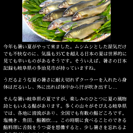
今年も暑い夏がやって来ました。ムシムシとした湿気だけ
でも不快なのに、気温も35℃を超える日本の夏は世界的に
見ても辛いものがあるそうです。そういえば、暑さの日本
記録も岐阜県の多治見市が持っていますね。
うだるような夏の暑さに耐え切れずクーラーを入れたら身
体はだるいし、外に出れば体中から汗が吹き出すし…
そんな暑い岐阜県の夏ですが、楽しみのひとつに夏の風物
詩ともいえる鮎があります。多くの山々がそびえる岐阜県
では、各地に清流があり、全国でも有数の鮎どころです。
塩焼き、魚田、鮎雑炊…。この時期に食べることのできる
鮎料理に舌鼓をうつ姿を想像すると、少し暑さを忘れるよ