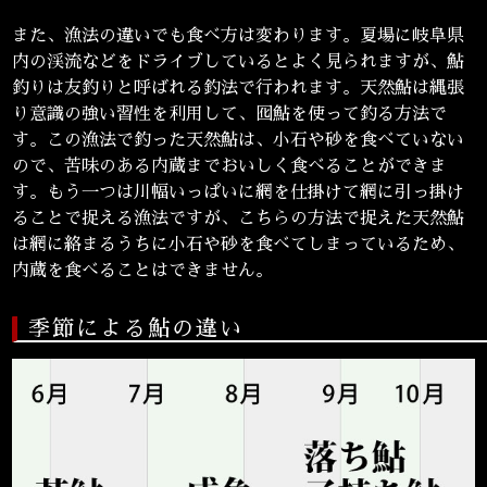
また、漁法の違いでも食べ方は変わります。夏場に岐阜県
内の渓流などをドライブしているとよく見られますが、鮎
釣りは友釣りと呼ばれる釣法で行われます。天然鮎は縄張
り意識の強い習性を利用して、囮鮎を使って釣る方法で
す。この漁法で釣った天然鮎は、小石や砂を食べていない
ので、苦味のある内蔵までおいしく食べることができま
す。もう一つは川幅いっぱいに網を仕掛けて網に引っ掛け
ることで捉える漁法ですが、こちらの方法で捉えた天然鮎
は網に絡まるうちに小石や砂を食べてしまっているため、
内蔵を食べることはできません。
季節による鮎の違い