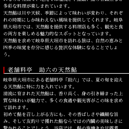
多彩な料理が楽しまれています。
天然鮎は川や天候、季節によって味わいが変わり、それぞ
れの時期にしか味わえない風味を提供してくれます。岐阜
県大垣市では、天然鮎を提供する料理店も多く、観光と食
の両方を楽しめる魅力的なスポットとなっています。
天然鮎を求めて岐阜県大垣市を訪れる旅は、自然の恵みと
四季の味覚を存分に感じる贅沢な体験になることでしょ
う。
老舗料亭 助六の天然鮎
岐阜県大垣市にある老舗料亭「助六」では、夏の旬を迎え
る天然鮎に特に力を入れています。
清流に育まれた天然鮎は、香り高く、身の引き締まった上
質な味わいが魅力で、多くの食通や観光客がこの味を求め
て訪れます。
初めて鮎を召し上がる方にも、その香ばしさや繊細な旨
み、そして友釣りで獲れた鮎ならではの内臓の美味しさに
驚かれることでしょう。当店では、鮎の塩焼きや甘露煮、