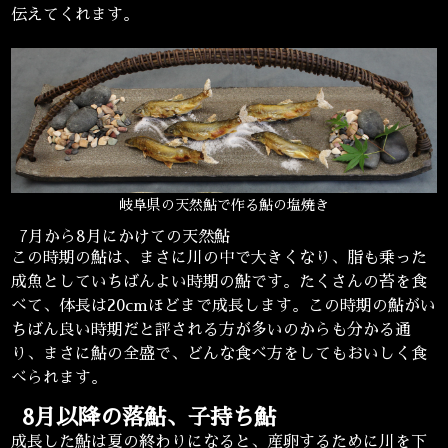
伝えてくれます。
岐阜県の天然鮎で作る鮎の塩焼き
7月から8月にかけての天然鮎
この時期の鮎は、まさに川の中で大きくなり、脂も乗った
成魚としていちばんよい時期の鮎です。たくさんの苔を食
べて、体長は20cmほどまで成長します。この時期の鮎がい
ちばん良い時期だと評される方が多いのからも分かる通
り、まさに鮎の全盛で、どんな食べ方をしてもおいしく食
べられます。
8月以降の落鮎、子持ち鮎
成長した鮎は夏の終わりになると、産卵するために川を下