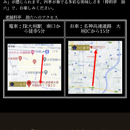
み」が感じられます。四季が奏でる多彩な美味しさを「粋料亭 助
六」で、お楽しみください。
老舗料亭 助六へのアクセス
電車：JR大垣駅 南口か
お車：名神高速道路 大
ら徒歩5分
垣ICから15分