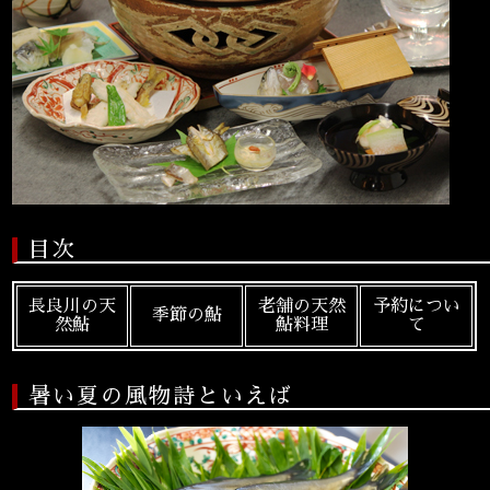
目次
長良川の天
老舗の天然
予約につい
季節の鮎
然鮎
鮎料理
て
暑い夏の風物詩といえば