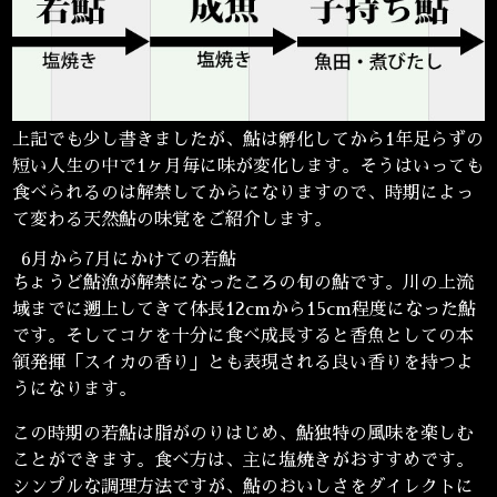
上記でも少し書きましたが、鮎は孵化してから1年足らずの
短い人生の中で1ヶ月毎に味が変化します。そうはいっても
食べられるのは解禁してからになりますので、時期によっ
て変わる天然鮎の味覚をご紹介します。
6月から7月にかけての若鮎
ちょうど鮎漁が解禁になったころの旬の鮎です。川の上流
域までに遡上してきて体長12cmから15cm程度になった鮎
です。そしてコケを十分に食べ成長すると香魚としての本
領発揮「スイカの香り」とも表現される良い香りを持つよ
うになります。
この時期の若鮎は脂がのりはじめ、鮎独特の風味を楽しむ
ことができます。食べ方は、主に塩焼きがおすすめです。
シンプルな調理方法ですが、鮎のおいしさをダイレクトに