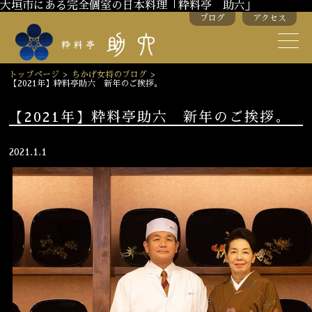
大垣市にある完全個室の日本料理「粋料亭 助六」
ブログ
アクセス
助六の歴史
助六流おもてなし
トップページ
>
ちかげ女将のブログ
>
【2021年】粋料亭助六 新年のご挨拶。
スタッフ紹介
【2021年】粋料亭助六 新年のご挨拶。
季節のお料理
お弁当
2021.1.1
お飲み物
お部屋のご紹介
会議・舞台のご利用
結婚式・披露宴
ご接待
法要
慶事
お顔合わせ