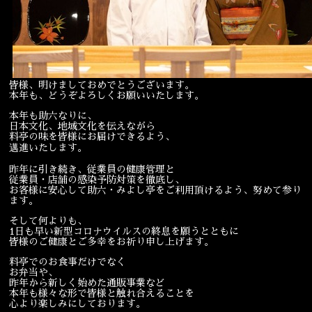
宴会
ウェディング
皆様、明けましておめでとうございます。
本年も、どうぞよろしくお願いいたします。
本年も助六なりに、
日本文化、地域文化を伝えながら
料亭の味を皆様にお届けできるよう、
邁進いたします。
昨年に引き続き、従業員の健康管理と
従業員・店舗の感染予防対策を徹底し、
お客様に安心して助六・みよし亭をご利用頂けるよう、努めて参り
ます。
そして何よりも、
1日も早い新型コロナウイルスの終息を願うとともに
皆様のご健康とご多幸をお祈り申し上げます。
料亭でのお食事だけでなく
お弁当や、
昨年から新しく始めた通販事業など
本年も様々な形で皆様と触れ合えることを
心より楽しみにしております。